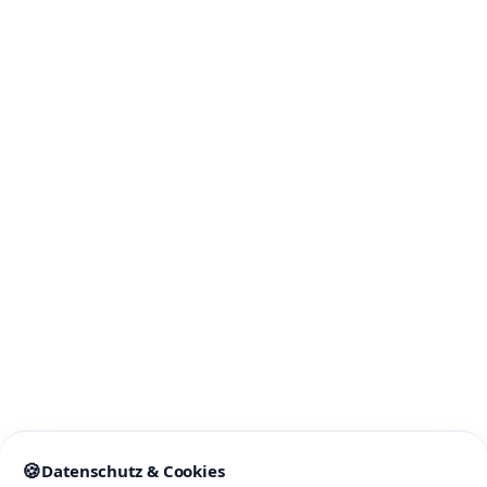
INFO
Formulare
Impressum
Datenschutz
Jobangebote
Barrierefreiheitserklärung
FEEDBACK
🍪
Datenschutz & Cookies